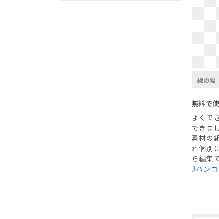
線の幅
無料で使
よくで
できま
素材の組
れ個別
ら編集
#ハンコ