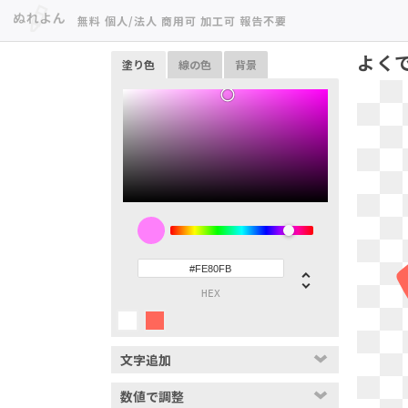
無料 個人/法人 商用可 加工可 報告不要
よく
塗り色
線の色
背景
HEX
文字追加
数値で調整