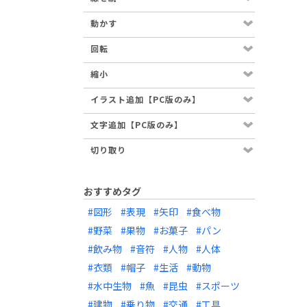
動かす
回転
縮小
イラスト追加【PC版のみ】
文字追加【PC版のみ】
切り取り
おすすめタグ
#図形
#表現
#矢印
#食べ物
#野菜
#果物
#お菓子
#パン
#飲み物
#音符
#人物
#人体
#衣類
#帽子
#生活
#動物
#水中生物
#魚
#昆虫
#スポーツ
#建物
#乗り物
#交通
#工具