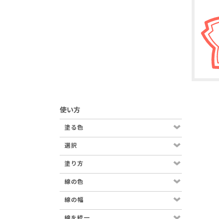
使い方
塗る色
選択
塗り方
線の色
線の幅
線を統一