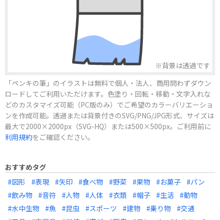
※背景は透過です
「ペンキの筆」のイラストは無料で個人・法人、商用問わずダウン
ロードしてご利用いただけます。色塗り・回転・移動・文字入れな
どのカスタマイズ可能（PC版のみ）でご希望のカラーバリエーショ
ンを作成可能。透過または背景付きのSVG/PNG/JPG形式、サイズは
最大で2000×2000px（SVG-HQ）または500×500px。ご利用前に
利用規約
をご確認ください。
おすすめタグ
#図形
#表現
#矢印
#食べ物
#野菜
#果物
#お菓子
#パン
#飲み物
#音符
#人物
#人体
#衣類
#帽子
#生活
#動物
#水中生物
#魚
#昆虫
#スポーツ
#建物
#乗り物
#交通